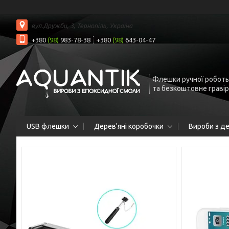
вул.Дружби, 3, Тернопіль, Україна
+380
(98)
983-78-38
+380
(98)
643-04-47
Флешки ручної роботы
та безкоштовне граві
USB флешки
Дерев'яні коробочки
Вироби з д