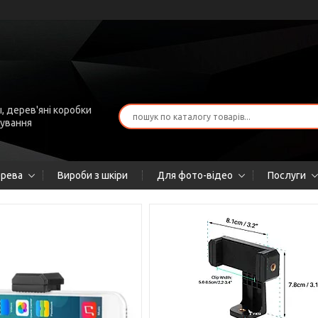
, дерев'яні коробки
рування
ерева
Вироби з шкіри
Для фото-відео
Послуги