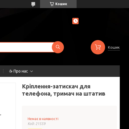
Кошик
Кошик
☕ Про нас
Кріплення-затискач для
телефона, тримач на штатив
Немає в наявності
Код:
21559