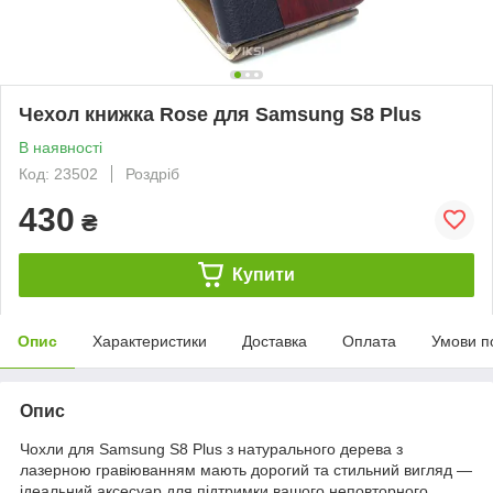
Чехол книжка Rose для Samsung S8 Plus
В наявності
Код: 23502
Роздріб
430
₴
Купити
Опис
Характеристики
Доставка
Оплата
Умови п
Опис
Чохли для Samsung S8 Plus з натурального дерева з
лазерною гравіюванням мають дорогий та стильний вигляд —
ідеальний аксесуар для підтримки вашого неповторного