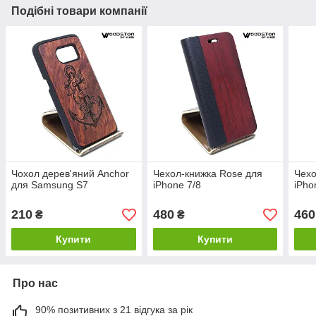
Подібні товари компанії
Чохол дерев'яний Anchor
Чехол-книжка Rose для
Чехо
для Samsung S7
iPhone 7/8
iPho
210
480
460
₴
₴
Купити
Купити
Про нас
90% позитивних з 21 відгука за рік