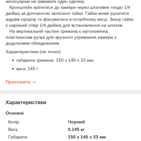
аксесуарам не заважати один одному.
Кронштейн кріпитися до камери через штативне гніздо 1/4
дюйма за допомогою затискної гайки. Гайка може рухатися
вздовж прорізу та фіксуватися в потрібному місці. Знизу гайки
є нарізний отвір 1/4 дюйма для встановлення на штатив.
На вертикальній частині тримача є ергономічна
пластмасова ручка для зручного утримання камери з
додатковим обладнанням.
Характеристики (не точно):
габарити тримача: 150 х 140 х 33 мм;
вага: 145 г
Приховати
Характеристики
Основні
Колір
Чорний
Вага
0.145 кг
Габарити
150 х 140 х 33 мм