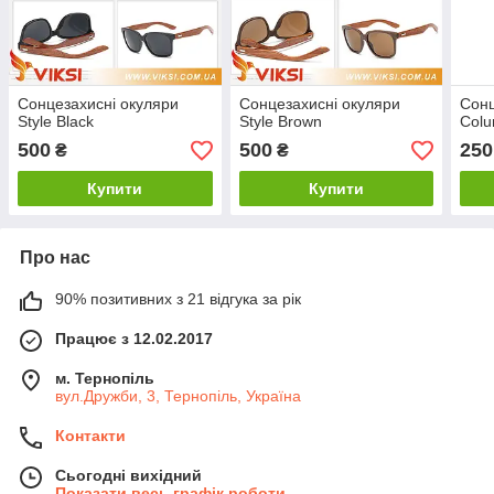
Сонцезахисні окуляри
Сонцезахисні окуляри
Сонц
Style Black
Style Brown
Colu
500
500
250
₴
₴
Купити
Купити
Про нас
90% позитивних з 21 відгука за рік
Працює з 12.02.2017
м. Тернопіль
вул.Дружби, 3, Тернопіль, Україна
Контакти
Сьогодні вихідний
Показати весь графік роботи