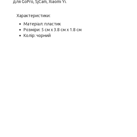
для GoPro, SjCam, Xiaomi Yi.
Характеристики:
Матеріал: пластик
Розміри: 5 см х 3.8 см х 1.8 см
Колір: чорний