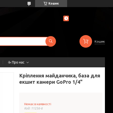
Кошик
Кошик
☕ Про нас
Кріплення майданчика, база для
екшит камери GoPro 1/4"
Немає в наявності
Код:
11256-6