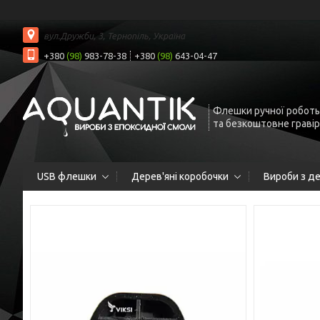
вул.Дружби, 3, Тернопіль, Україна
+380
(98)
983-78-38
+380
(98)
643-04-47
Флешки ручної роботы
та безкоштовне граві
USB флешки
Дерев'яні коробочки
Вироби з д