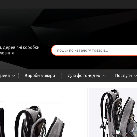
, дерев'яні коробки
рування
ерева
Вироби з шкіри
Для фото-відео
Послуги