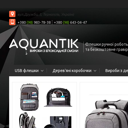
вул.Дружби, 3, Тернопіль, Україна
+380
(98)
983-78-38
+380
(98)
643-04-47
Флешки ручної роботы
та безкоштовне граві
USB флешки
Дерев'яні коробочки
Вироби з д