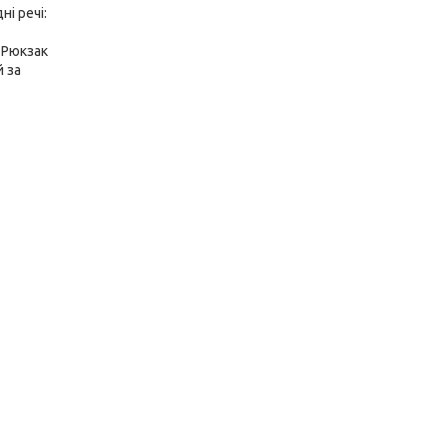
і речі:
 Рюкзак
й за