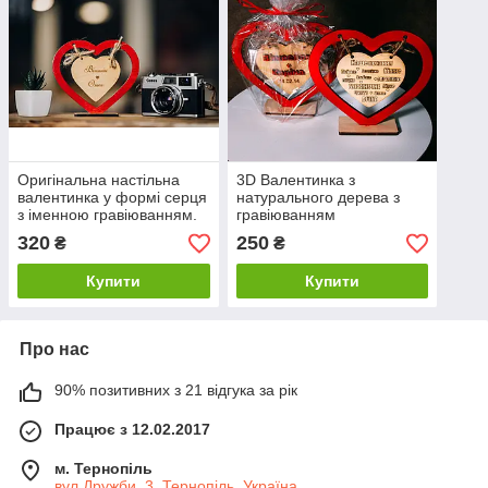
Оригінальна настільна
3D Валентинка з
валентинка у формі серця
натурального дерева з
з іменною гравіюванням.
гравіюванням
320
250
₴
₴
Купити
Купити
Про нас
90% позитивних з 21 відгука за рік
Працює з 12.02.2017
м. Тернопіль
вул.Дружби, 3, Тернопіль, Україна