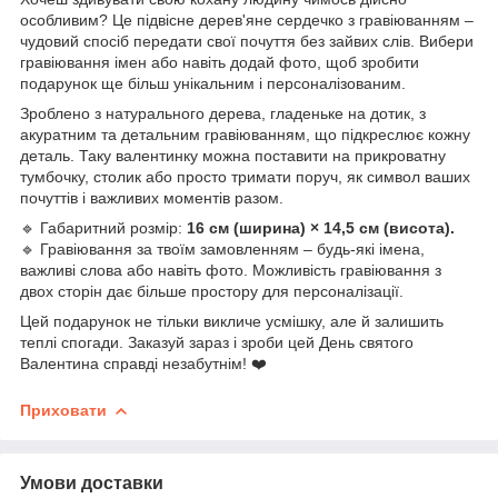
особливим? Це підвісне дерев'яне сердечко з гравіюванням –
чудовий спосіб передати свої почуття без зайвих слів. Вибери
гравіювання імен або навіть додай фото, щоб зробити
подарунок ще більш унікальним і персоналізованим.
Зроблено з натурального дерева, гладеньке на дотик, з
акуратним та детальним гравіюванням, що підкреслює кожну
деталь. Таку валентинку можна поставити на прикроватну
тумбочку, столик або просто тримати поруч, як символ ваших
почуттів і важливих моментів разом.
🔹 Габаритний розмір:
16 см (ширина) × 14,5 см (висота).
🔹 Гравіювання за твоїм замовленням – будь-які імена,
важливі слова або навіть фото. Можливість гравіювання з
двох сторін дає більше простору для персоналізації.
Цей подарунок не тільки викличе усмішку, але й залишить
теплі спогади. Заказуй зараз і зроби цей День святого
Валентина справді незабутнім! ❤️
Приховати
Умови доставки