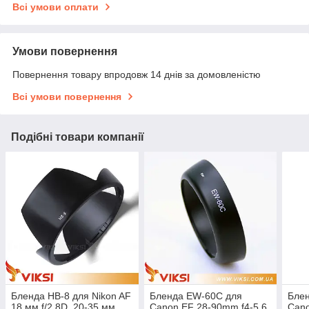
Всі умови оплати
Умови повернення
Повернення товару впродовж 14 днів за домовленістю
Всі умови повернення
Подібні товари компанії
Бленда HB-8 для Nikon AF
Бленда EW-60C для
Бле
18 мм f/2.8D, 20-35 мм
Canon EF 28-90mm f4-5.6
Cano