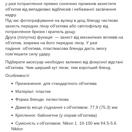
у разі потрапляння прямих сонячних променів захистити
об'єктив від випадкових відблисків і небажаної засвічення
кадру.
Під час фотографування на вулиці в дощ бленду частково
захисть передню лінзу об'єктива або світлофільтр від
потрапляння бризок і крапель дощу.
Друга (попутна) функція — захист від механічних впливів на
об'єктив, зокрема на його передню лінзу. У разі
падіння
об'єктива
, пластмасова бленда дасть змогу
пом'якшити силу удару.
Підбирати аксесуар необхідно залежно від фокусної відстані
об'єктива. Чим ширший кут лінзи, тим коротший бленд.
Особливості:
Призначення: для стандартного об'єктива
Матеріал: пластик
Форма бленди: пелюсткова
Діаметр місця з'єднання з об'єктивом: 77,9 (75,3) мм
Кріплення: байонетне (у оправі об'єктива)
Сумісність з об'єктивом: Nikon 1 10-100 мм f/4.5-5.6
Nikkor