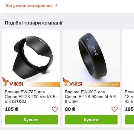
Всі умови повернення
Подібні товари компанії
Бленда EW-78D для
Бленда EW-60C для
Блен
Canon EF 28-200 мм f/3.5-
Canon EF 28-90mm f4-5.6
18 м
5.6 IS USM
II USM
f/3.5
105
80
195
₴
₴
Купити
Купити