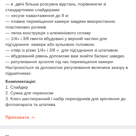
— в двічі більша розсувна відстань, порівнюючи зі
стандартними слайдерами
— несуче навантаження до 8 кг.
— плавне переміщення камери завдяки використанню
пластикових роликів.
— легка конструкція з алюмінієвого сплаву
— 1/4» і 3/8 гвинти вбудовані у верхній частині для
під'єднання камери або кульовою головкою.
— отвір із різзю 1/4» і 3/8 » для під'єднання зі штативом.
— вбудований рівень допоможе вам знайти баланс швидко.
— регулювання зусилля під час переміщення камери.
Настроюється за допомогою регулювання величини зазору в
підшипниках.
Комплектація:
1. Слайдер
2. Сумка для переноски
3. Ключ шестигранний і набір перехідників для кріплення до
фотоапарата та штатива.
Приховати