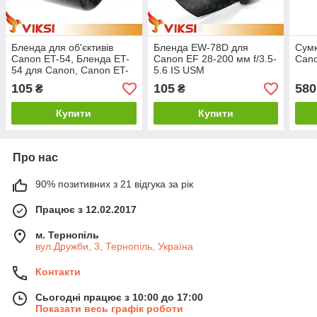
Бленда для об'єктивів
Бленда EW-78D для
Сумк
Canon ET-54, Бленда ET-
Canon EF 28-200 мм f/3.5-
Cano
54 для Canon, Canon ET-
5.6 IS USM
54, EF 55-200, 80-200
105
105
580
₴
₴
f4.5-5.6 (II)
Купити
Купити
Про нас
90% позитивних з 21 відгука за рік
Працює з 12.02.2017
м. Тернопіль
вул.Дружби, 3, Тернопіль, Україна
Контакти
Сьогодні працює з 10:00 до 17:00
Показати весь графік роботи