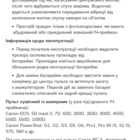
після чого відбувається спуск закрива. Водночас
вдається унеможливити передавання вібрації від
натискання кнопки спуску камери на об'єктив.
Пристрій працює тільки з фотоапаратами, які мають
вбудований або приєднаний зовнішній ІЧ-приймач.
Інформація щодо експлуатації:
Перед початком експлуатації необхідно видалити
прозору ізолювальну прокладку від
батарейки. Прокладка клеїться виробником для
збільшення рядка експлуатації батарейки.
Для заміни батарейки необхідно змістити замок у
напрямку до центру пульта та витягнути касету
з акумулятором. Перелік дій за заміною батареї
схематично описаний на задній кришці пульта.
Пульт сумісний із камерами
(у разі під'єднаного ІЧ-
приймача)
:
Canon EOS: 5D mark II, 7D, 60D, 300D, 350D, 400D, 450D,
500D, 550D, 1000D;
Canon PowerShot: G1, G2, G3, G5, G6, Pro1, Pro 90 IS, S1 IS,
S70, S60 и др.
Під час використання цього пульта Canon RC-5 фотограф