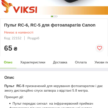
Пульт RC-6, RC-5 для фотоапаратів Canon
Немає в наявності
Код: 22152
Роздріб
65
₴
Опис
Характеристики
Доставка
Оплата
Умови п
Опис
Пульт RC-5
призначений для керування фотоапаратом і дає
змогу дистанційно спуск затвора з відстані 5.8 метра.
Принцип дії:
Пульт передає сигнал на інфрачервоний приймач
фотокамери під час натискання центральної кнопки,