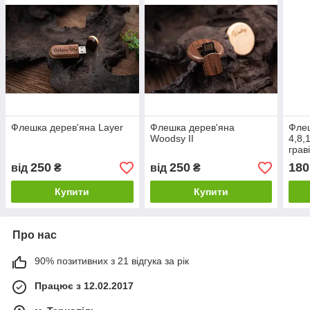
Флешка дерев'яна Layer
Флешка дерев'яна
Флеш
Woodsy II
4,8,
грав
250
250
180
від
₴
від
₴
Купити
Купити
Про нас
90% позитивних з 21 відгука за рік
Працює з 12.02.2017