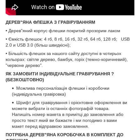
ДЕРЕВ"ЯНА ФЛЕШКА З ГРАВІРУВАННЯМ
• Дерев"яний корпус флешки покритий прозорим лаком
• Ємкість флешок: 4 гб, 8 гб, 16 гб, 32 гб, 64 гб, 128 гб; USB
2.0 и USB 3.0 (більш швидкісні);
• Більшість флешок за нашого сайту доступні в чотирьох
кольорах: світле дерево, бамбук, горіх (темно-коричневий),
"червоне дерево".
ЯК ЗАМОВИТИ ІНДИВІДУАЛЬНЕ ГРАВІРУВАННЯ ?
(БЕЗКОШТОВНО)
Можлива персоналізація флешки і коробочки
(індивідуальна гравіровка)
Шрифт для гравірування і орієнтовне оформлення ви
можете вибрати із останніх фотографій товара.
Напишіть номер макета в примітці до замовлення або
просто текст який ви бажаєте і ми погодимо з вами
макет перед відправкою замовлення.
ПОТРІБНА ДЕРЕВ"ЯНА КОРОБОЧКА В КОМПЛЕКТ ДО