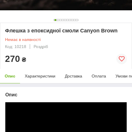
Флешка з епоксидної смоли Canyon Brown
Немає в наявності
Код: 10218
Роздріб
270
₴
Опис
Характеристики
Доставка
Оплата
Умови п
Опис