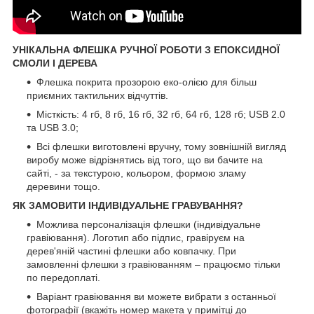
УНІКАЛЬНА ФЛЕШКА РУЧНОЇ РОБОТИ З ЕПОКСИДНОЇ
СМОЛИ І ДЕРЕВА
Флешка покрита прозорою еко-олією для більш
приємних тактильних відчуттів.
Місткість: 4 гб, 8 гб, 16 гб, 32 гб, 64 гб, 128 гб; USB 2.0
та USB 3.0;
Всі флешки виготовлені вручну, тому зовнішній вигляд
виробу може відрізнятись від того, що ви бачите на
сайті, - за текстурою, кольором, формою зламу
деревини тощо.
ЯК ЗАМОВИТИ ІНДИВІДУАЛЬНЕ ГРАВУВАННЯ?
Можлива персоналізація флешки (індивідуальне
гравіювання). Логотип або підпис, гравіруєм на
дерев'яній частині флешки або ковпачку. При
замовленні флешки з гравіюванням – працюємо тільки
по передоплаті.
Варіант гравіювання ви можете вибрати з останньої
фотографії (вкажіть номер макета у примітці до