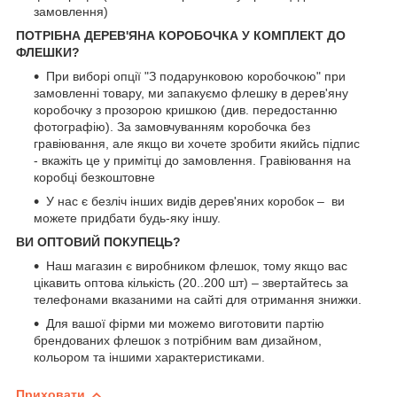
замовлення)
ПОТРІБНА ДЕРЕВ'ЯНА КОРОБОЧКА У КОМПЛЕКТ ДО
ФЛЕШКИ?
При виборі опції "З подарунковою коробочкою" при
замовленні товару, ми запакуємо флешку в дерев'яну
коробочку з прозорою кришкою (див. передостанню
фотографію). За замовчуванням коробочка без
гравіювання, але якщо ви хочете зробити якийсь підпис
- вкажіть це у примітці до замовлення. Гравіювання на
коробці безкоштовне
У нас є безліч інших видів дерев'яних коробок – ви
можете придбати будь-яку іншу.
ВИ ОПТОВИЙ ПОКУПЕЦЬ?
Наш магазин є виробником флешок, тому якщо вас
цікавить оптова кількість (20..200 шт) – звертайтесь за
телефонами вказаними на сайті для отримання знижки.
Для вашої фірми ми можемо виготовити партію
брендованих флешок з потрібним вам дизайном,
кольором та іншими характеристиками.
Приховати