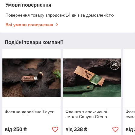
Умови повернення
Повернення товару впродовж 14 днів за домовленістю
Всі умови повернення
Подібні товари компанії
Флешка дерев'яна Layer
Флешка з епоксидної
Флеш
смоли Canyon Green
смо
250
338
від
₴
від
₴
від