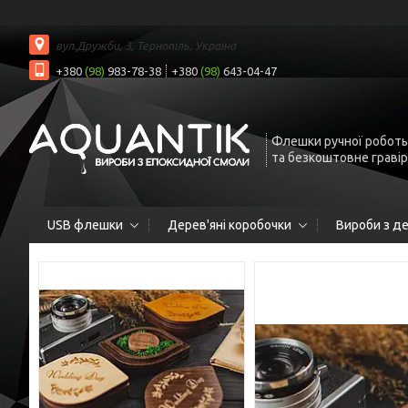
вул.Дружби, 3, Тернопіль, Україна
+380
(98)
983-78-38
+380
(98)
643-04-47
Флешки ручної роботы
та безкоштовне граві
USB флешки
Дерев'яні коробочки
Вироби з д