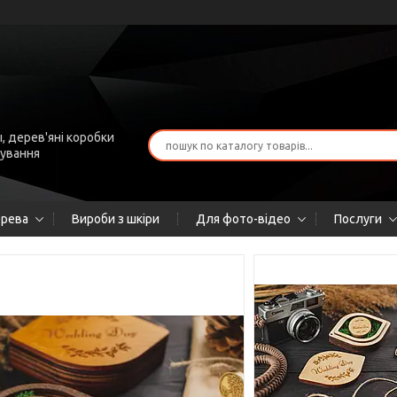
, дерев'яні коробки
рування
ерева
Вироби з шкіри
Для фото-відео
Послуги