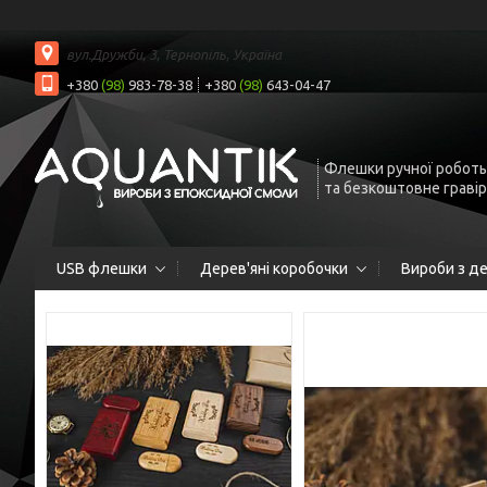
вул.Дружби, 3, Тернопіль, Україна
+380
(98)
983-78-38
+380
(98)
643-04-47
Флешки ручної роботы
та безкоштовне граві
USB флешки
Дерев'яні коробочки
Вироби з д