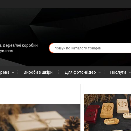
, дерев'яні коробки
рування
ерева
Вироби з шкіри
Для фото-відео
Послуги