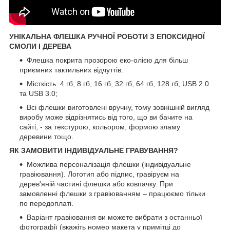
УНІКАЛЬНА ФЛЕШКА РУЧНОЇ РОБОТИ З ЕПОКСИДНОЇ
СМОЛИ І ДЕРЕВА
Флешка покрита прозорою еко-олією для більш
приємних тактильних відчуттів.
Місткість: 4 гб, 8 гб, 16 гб, 32 гб, 64 гб, 128 гб; USB 2.0
та USB 3.0;
Всі флешки виготовлені вручну, тому зовнішній вигляд
виробу може відрізнятись від того, що ви бачите на
сайті, - за текстурою, кольором, формою зламу
деревини тощо.
ЯК ЗАМОВИТИ ІНДИВІДУАЛЬНЕ ГРАВУВАННЯ?
Можлива персоналізація флешки (індивідуальне
гравіювання). Логотип або підпис, гравіруєм на
дерев'яній частині флешки або ковпачку. При
замовленні флешки з гравіюванням – працюємо тільки
по передоплаті.
Варіант гравіювання ви можете вибрати з останньої
фотографії (вкажіть номер макета у примітці до