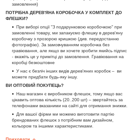
замовлення)
ПОТРІБНА ДЕРЕВ'ЯНА КОРОБОЧКА У КОМПЛЕКТ ДО
ФЛЕШКИ?
При виборі опції "З подарунковою коробочкою" при
замовленні товару, ми запакуємо флешку в дерев'яну
коробочку з прозорою кришкою (див. передостанню
фотографію). За замовчуванням коробочка без
гравіювання, але якщо ви хочете зробити якийсь підпис
- вкажіть це у примітці до замовлення. Гравіювання на
коробці безкоштовне
У нас є безліч інших видів дерев'яних коробок – ви
можете придбати будь-яку іншу.
ВИ ОПТОВИЙ ПОКУПЕЦЬ?
Наш магазин є виробником флешок, тому якщо вас
цікавить оптова кількість (20..200 шт) – звертайтесь за
телефонами вказаними на сайті для отримання знижки.
Для вашої фірми ми можемо виготовити партію
брендованих флешок з потрібним вам дизайном,
кольором та іншими характеристиками.
Приховати