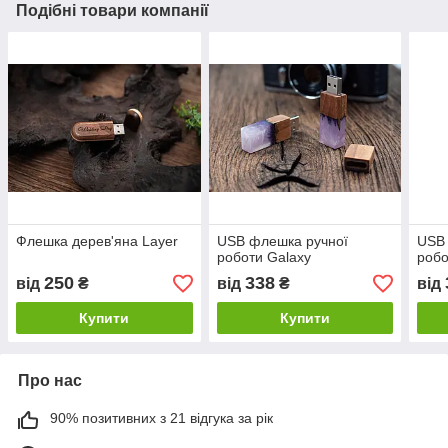
Подібні товари компанії
Флешка дерев'яна Layer
USB флешка ручної
USB
роботи Galaxy
роб
250
338
від
₴
від
₴
від
Купити
Купити
Про нас
90% позитивних з 21 відгука за рік