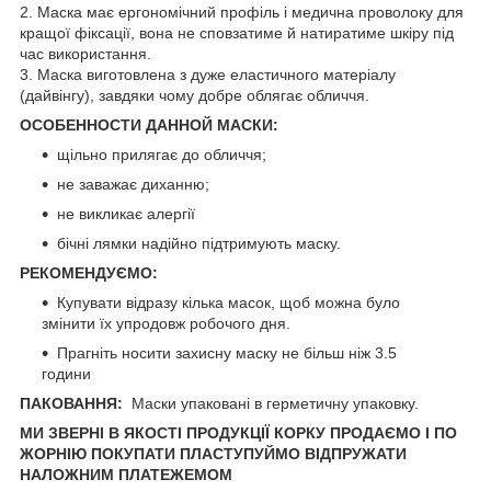
2. Маска має ергономічний профіль і медична проволоку для
кращої фіксації, вона не сповзатиме й натиратиме шкіру під
час використання.
3. Маска виготовлена з дуже еластичного матеріалу
(дайвінгу), завдяки чому добре облягає обличчя.
ОСОБЕННОСТИ ДАННОЙ МАСКИ:
щільно прилягає до обличчя;
не заважає диханню;
не викликає алергії
бічні лямки надійно підтримують маску.
РЕКОМЕНДУЄМО:
Купувати відразу кілька масок, щоб можна було
змінити їх упродовж робочого дня.
Прагніть носити захисну маску не більш ніж 3.5
години
ПАКОВАННЯ:
Маски упаковані в герметичну упаковку.
МИ ЗВЕРНІ В ЯКОСТІ ПРОДУКЦІЇ КОРКУ ПРОДАЄМО І ПО
ЖОРНІЮ ПОКУПАТИ ПЛАСТУПУЙМО ВІДПРУЖАТИ
НАЛОЖНИМ ПЛАТЕЖЕМОМ