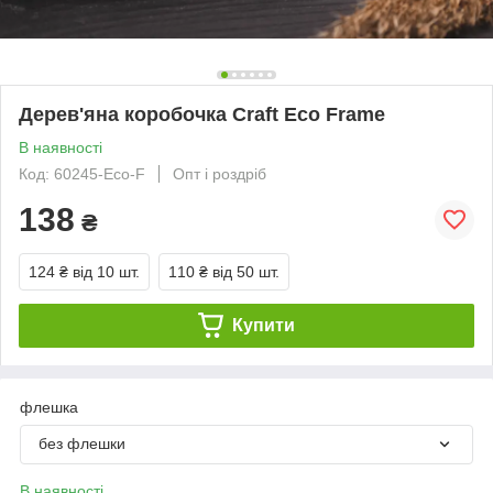
Дерев'яна коробочка Craft Eco Frame
В наявності
Код: 60245-Eco-F
Опт і роздріб
138
₴
124 ₴
від 10 шт.
110 ₴
від 50 шт.
Купити
флешка
без флешки
В наявності