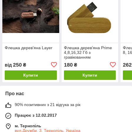
Флешка дерев'яна Layer
Флешка дерев'яна Prime
Флеш
4,8,16,32 Гб з
8, 1
гравіюванням
250
180
262
від
₴
₴
Купити
Купити
Про нас
90% позитивних з 21 відгука за рік
Працює з 12.02.2017
м. Тернопіль
вул.Дружби, 3, Тернопіль, Україна