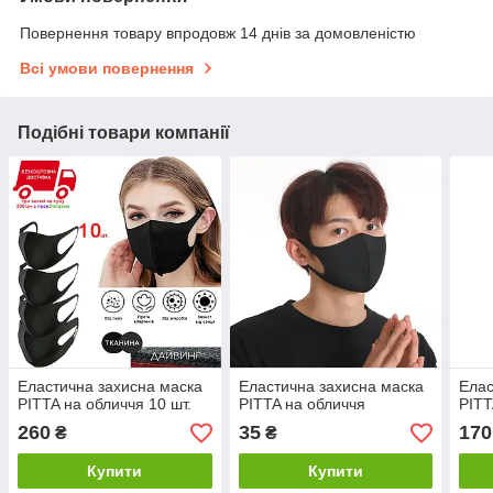
Повернення товару впродовж 14 днів за домовленістю
Всі умови повернення
Подібні товари компанії
Еластична захисна маска
Еластична захисна маска
Елас
PITTA на обличчя 10 шт.
PITTA на обличчя
PITT
260
35
170
₴
₴
Купити
Купити