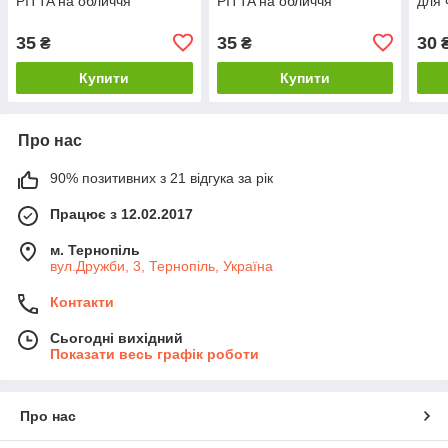
PITTA на обличчя
PITTA на обличчя
для 
35
35
30
₴
₴
Купити
Купити
Про нас
90% позитивних з 21 відгука за рік
Працює з 12.02.2017
м. Тернопіль
вул.Дружби, 3, Тернопіль, Україна
Контакти
Сьогодні вихідний
Показати весь графік роботи
Про нас