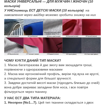
МАСКИ УНІВЕРСАЛЬНІ — ДЛЯ МУЖЧИН І ЖІНОЧІН (10
кольорів)
У НАСпинниць ЕСТ ДЕТСКІ МАСКИ (10 кольорів)
на
замовлення через вайбер можемо зробити знижку на них
ЧОМУ КУКТИ ДАНИЙ ТИП МАСКИ?
1. Маска багаторазова й дає змогу вам заощадити гроші,
порівнюючи з одноразовими масками
2. Маска має ергономічний профіль, вирізи під вуха не круглі,
а спеціальної форми для більшої зручності.
3. Завдяки достатній висоті маски (підходить близько до очей)
вона добре закриває западини біля носа, і все повітря
фільтрується через тканину.
У НАС ЕСТ ДВА ТИПА МАТЕРІАЛА:
1. Неопрен (No1...7).
Цей тип тканини складається з двох