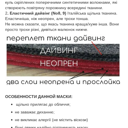
куль скріплених поперечними синтетичними волокнами, які
створюють повітряну порожнину всередині тканини.
2
. Еластичний дайвінг (No8, 9)
Італійська щільна тканина.
Еластичніша, ніж неопрен, але трохи тонша.
Не можна сказати, що якась тканина краща/хуже інша. Вони
просто трохи різні, дивіться малюнок нижче.
ОСОБЕННОСТИ ДАННОЙ МАСКИ:
щільно прилягає до обличчя;
не заважає диханню;
не викликає алергії (не містить віскози)
бічні лямки надійно підтримують маску.