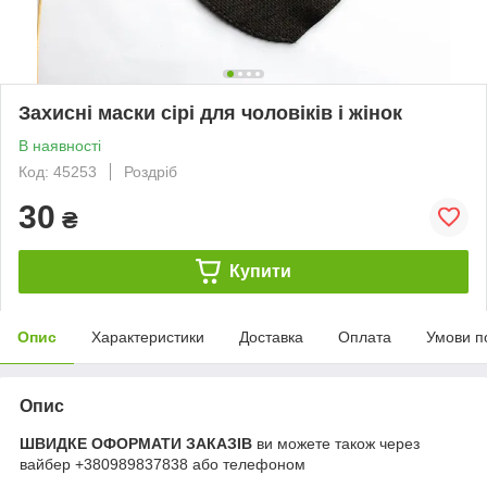
Захисні маски сірі для чоловіків і жінок
В наявності
Код: 45253
Роздріб
30
₴
Купити
Опис
Характеристики
Доставка
Оплата
Умови п
Опис
ШВИДКЕ ОФОРМАТИ ЗАКАЗІВ
ви можете також через
вайбер +380989837838 або телефоном