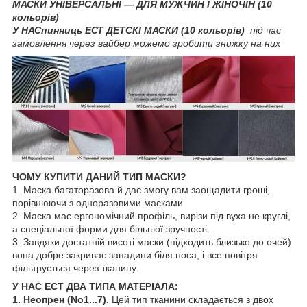
МАСКИ УНІВЕРСАЛЬНІ — ДЛЯ МУЖЧИН І ЖІНОЧІН (10
кольорів)
У НАСпинниць ЕСТ ДЕТСКІ МАСКИ (10 кольорів)
під час
замовлення через вайбер можемо зробити знижку на них
ЧОМУ КУПИТИ ДАНИЙ ТИП МАСКИ?
1. Маска багаторазова й дає змогу вам заощадити гроші,
порівнюючи з одноразовими масками
2. Маска має ергономічний профіль, вирізи під вуха не круглі,
а спеціальної форми для більшої зручності.
3. Завдяки достатній висоті маски (підходить близько до очей)
вона добре закриває западини біля носа, і все повітря
фільтрується через тканину.
У НАС ЕСТ ДВА ТИПА МАТЕРІАЛА:
1. Неопрен (No1...7).
Цей тип тканини складається з двох