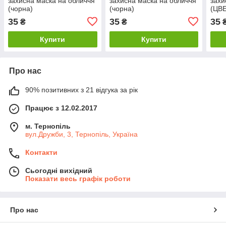
захисна маска на обличчя
захисна маска на обличчя
захи
(чорна)
(чорна)
(ЦВ
35
35
35
₴
₴
Купити
Купити
Про нас
90% позитивних з 21 відгука за рік
Працює з 12.02.2017
м. Тернопіль
вул.Дружби, 3, Тернопіль, Україна
Контакти
Сьогодні вихідний
Показати весь графік роботи
Про нас