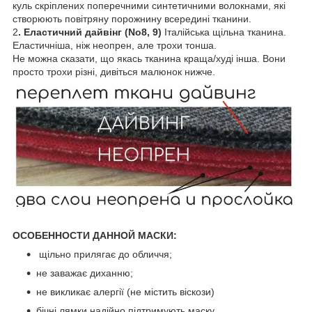
куль скріплених поперечними синтетичними волокнами, які
створюють повітряну порожнину всередині тканини.
2
. Еластичний дайвінг (No8, 9)
Італійська щільна тканина.
Еластичніша, ніж неопрен, але трохи тонша.
Не можна сказати, що якась тканина краща/худі інша. Вони
просто трохи різні, дивіться малюнок нижче.
ОСОБЕННОСТИ ДАННОЙ МАСКИ:
щільно прилягає до обличчя;
не заважає диханню;
не викликає алергії (не містить віскози)
бічні лямки надійно підтримують маску.