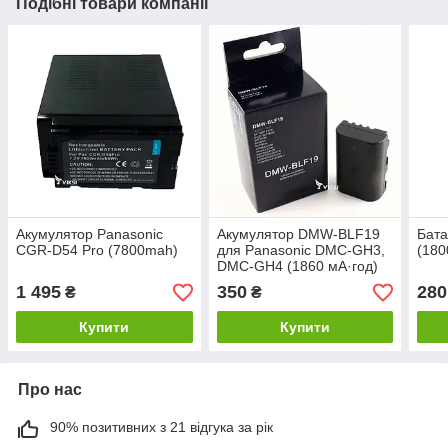
Подібні товари компанії
Акумулятор Panasonic
Акумулятор DMW-BLF19
Бата
CGR-D54 Pro (7800mah)
для Panasonic DMC-GH3,
(18
DMC-GH4 (1860 мА·год)
1 495
350
280
₴
₴
Купити
Купити
Про нас
90% позитивних з 21 відгука за рік