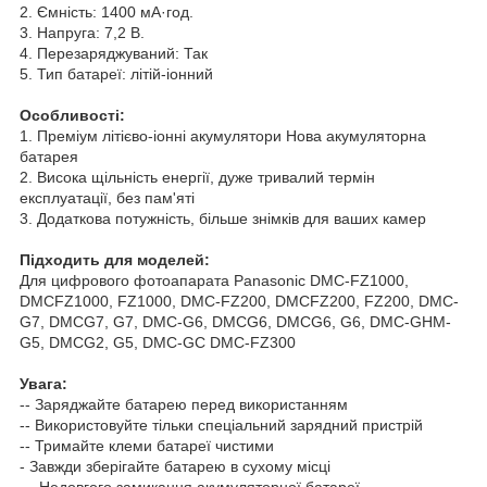
2. Ємність: 1400 мА·год.
3. Напруга: 7,2 В.
4. Перезаряджуваний: Так
5. Тип батареї: літій-іонний
Особливості:
1. Преміум літієво-іонні акумулятори Нова акумуляторна
батарея
2. Висока щільність енергії, дуже тривалий термін
експлуатації, без пам'яті
3. Додаткова потужність, більше знімків для ваших камер
Підходить для моделей:
Для цифрового фотоапарата Panasonic DMC-FZ1000,
DMCFZ1000, FZ1000, DMC-FZ200, DMCFZ200, FZ200, DMC-
G7, DMCG7, G7, DMC-G6, DMCG6, DMCG6, G6, DMC-GHM-
G5, DMCG2, G5, DMC-GC DMC-FZ300
Увага:
-- Заряджайте батарею перед використанням
-- Використовуйте тільки спеціальний зарядний пристрій
-- Тримайте клеми батареї чистими
- Завжди зберігайте батарею в сухому місці
— Недовгого замикання акумуляторної батареї