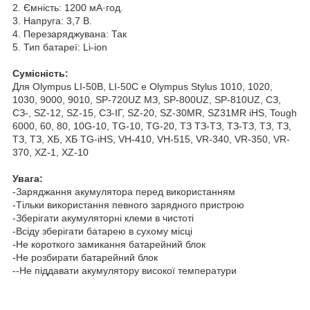
2. Ємність: 1200 мА·год.
3. Напруга: 3,7 В.
4. Перезаряджувана: Так
5. Тип батареї: Li-ion
Сумісність:
Для Olympus LI-50B, LI-50C e Olympus Stylus 1010, 1020,
1030, 9000, 9010, SP-720UZ МЗ, SP-800UZ, SP-810UZ, СЗ,
СЗ-, SZ-12, SZ-15, СЗ-ІГ, SZ-20, SZ-30MR, SZ31MR iHS, Tough
6000, 60, 80, 10G-10, TG-10, TG-20, ТЗ ТЗ-ТЗ, ТЗ-ТЗ, ТЗ, ТЗ,
ТЗ, ТЗ, ХБ, ХБ TG-iHS, VH-410, VH-515, VR-340, VR-350, VR-
370, XZ-1, XZ-10
Увага:
-Заряджання акумулятора перед використанням
-Тільки використання певного зарядного пристрою
-Зберігати акумуляторні клеми в чистоті
-Всіду зберігати батарею в сухому місці
-Не короткого замикання батарейний блок
-Не розбирати батарейний блок
--Не піддавати акумулятору високої температури