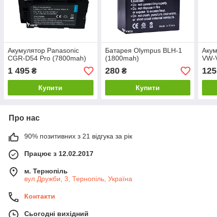
Акумулятор Panasonic
Батарея Olympus BLH-1
Акум
CGR-D54 Pro (7800mah)
(1800mah)
VW-
1 495
280
125
₴
₴
Купити
Купити
Про нас
90% позитивних з 21 відгука за рік
Працює з 12.02.2017
м. Тернопіль
вул.Дружби, 3, Тернопіль, Україна
Контакти
Сьогодні вихідний