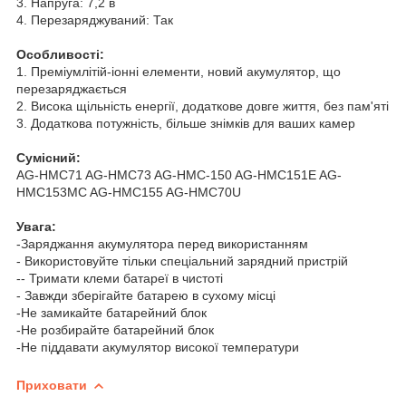
3. Напруга: 7,2 в
4. Перезаряджуваний: Так
Особливості:
1. Преміумлітій-іонні елементи, новий акумулятор, що
перезаряджається
2. Висока щільність енергії, додаткове довге життя, без пам'яті
3. Додаткова потужність, більше знімків для ваших камер
Сумісний:
AG-HMC71 AG-HMC73 AG-HMC-150 AG-HMC151E AG-
HMC153MC AG-HMC155 AG-HMC70U
Увага:
-Заряджання акумулятора перед використанням
- Використовуйте тільки спеціальний зарядний пристрій
-- Тримати клеми батареї в чистоті
- Завжди зберігайте батарею в сухому місці
-Не замикайте батарейний блок
-Не розбирайте батарейний блок
-Не піддавати акумулятор високої температури
Приховати