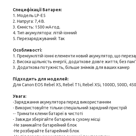
Специфікації Батарея:
1. Модель LP-E5
2. Напруга: 7,4 В.
3. Ємність: 1500 мА·год.
4. Тип акумулятора: літій-іонний
5. Перезаряджуваний: Так
Особливості:
1. Преміумлітій-іонні елементи новий акумулятор, що перез
2. Висока щільність енергії, додаткове довге життя, без пам'
3. Додаткова потужність, більше знімків для ваших камер
Підходить для моделей:
Для Canon EOS Rebel XS, Rebel T1i, Rebel XSi, 1000D, 500D, 450D,
Увага:
-Заряджання акумулятора перед використанням
- Використовуйте тільки спеціальний зарядний пристрій
-- Тримати клеми батареї в чистоті
- Завжди зберігайте батарею в сухому місці
-Не замикайте батарейний блок
-Не розбирайте батарейний блок