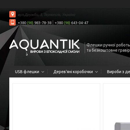
вул.Дружби, 3, Тернопіль, Україна
+380
(98)
983-78-38
+380
(98)
643-04-47
Флешки ручної роботы
та безкоштовне граві
USB флешки
Дерев'яні коробочки
Вироби з д