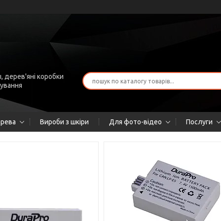
, дерев'яні коробки
рування
ерева
Вироби з шкіри
Для фото-відео
Послуги