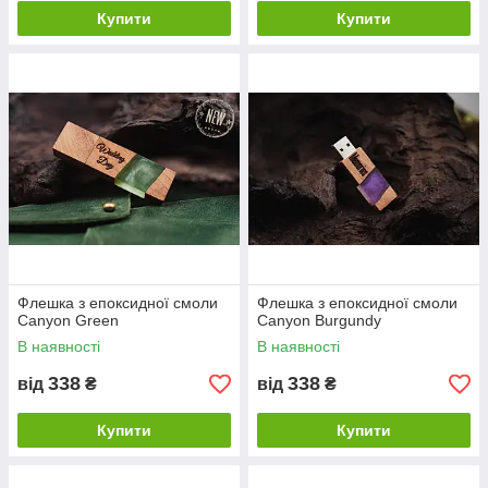
Купити
Купити
Флешка з епоксидної смоли
Флешка з епоксидної смоли
Canyon Green
Canyon Burgundy
В наявності
В наявності
338
338
від
₴
від
₴
Купити
Купити