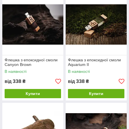
Флешка з епоксидної смоли
Флешка з епоксидної смоли
Canyon Brown
Aquarium II
В наявності
В наявності
338
338
від
₴
від
₴
Купити
Купити