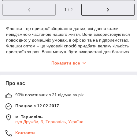
1
/ 2
Флешки - це пристрої зберігання даних, які давно стали
невід'ємною частиною нашого життя. Вони використовуються
повсюдно: у домашніх умовах, в офісах та на підприємствах.
Флешки оптом – це чудовий спосіб придбати велику кількість
пристроїв за раз. Вони можуть бути використані для багатьох
цілей, включаючи бізнес та маркетинг.
Показати все
Флешки для бізнесу – це незамінний інструмент для
зберігання даних та передачі інформації між колегами. Вони
дозволяють швидко та зручно передавати документи та
Про нас
презентації, а також зберігати їх у безпеці.
Флешки для маркетингу – це ефективний інструмент для
90% позитивних з 21 відгука за рік
просування бренду. Нанесення логотипу на флешки та їх
роздача на заходах та виставках допомагають привернути
Працює з 12.02.2017
увагу до компанії та її продукції.
м. Тернопіль
Персоналізовані флешки - це флешки, які мають унікальний
вул.Дружби, 3, Тернопіль, Україна
дизайн, що включає логотип, назву компанії та іншу
інформацію. Вони можуть бути використані як подарунки або
Контакти
сувеніри для клієнтів, партнерів та співробітників.