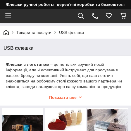
Флешки ручної роботы, дерев'яні коробки та безкоштовне 
Товари та послуги
USB флешки
USB флешки
Флешки з логотипом
– це не тільки зручний носій
інформації, але й ефективний інструмент для просування
вашого бренду чи компанії. Уявіть собі, що ваш логотип
знаходиться на робочому столі кожного вашого партнера чи
клієнта, завжди нагадуючи про вашу компанію та продукцію.
Ми пропонуємо широкий асортимент флешок з різними
Показати все
типами нанесення логотипу, у тому числі гравіюванням. Наші
фахівці допоможуть вам вибрати оптимальний дизайн та
матеріал, який підійде під вашу компанію та бюджет.
Крім того, ми пропонуємо
персоналізовані флешки
, які
стануть чудовим подарунком для ваших співробітників та
партнерів. Ви можете додати на флешку не тільки логотип,