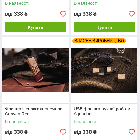
В наявності
В наявності
338
338
від
₴
від
₴
Купити
Купити
ВЛАСНЕ ВИРОБНИЦТВО
Флешка з епоксидної смоли
USB флешка ручної роботи
Canyon Red
Aquarium
В наявності
В наявності
338
338
від
₴
від
₴