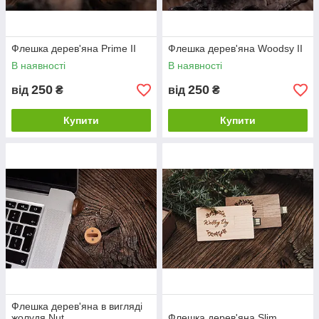
Флешка дерев'яна Prime II
Флешка дерев'яна Woodsy II
В наявності
В наявності
250
250
від
₴
від
₴
Купити
Купити
Флешка дерев'яна в вигляді
жолудя Nut
Флешка дерев'яна Slim